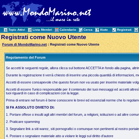
Topic Attivi
Lista Membri
Calendario
Cerca
Aiuto
Registrati
Registrati come Nuovo Utente
Forum di MondoMarino.net
: Registrati come Nuovo Utente
Regolamento del Forum
Se accetti le seguenti regole, allora clicca sul bottone ACCETTA in fondo alla pagina, altr
Durante la registrazione ti verrà chiesto di inserire una piccola quantità di informazioni, 
Accetti di essere consapevole che questo forum non va usato per inserire materiale volgare,
Accetti di essere l'unico responsabile per il contenuto dei tuoi messaggi ed accetti altres
tuoi riguardi in caso di complicazioni con la legge.
Prima di entrare nel forum è bene conoscere le brevi ed essenziali norme che lo regolamen
SI FA ASSOLUTO DIVIETO DI:
1. Portare offese o insulti agli altri membri del forum, a religioni, istituzioni o ad altre comun
2. Praticare spamming
3. Segnalare link a siti warez, siti pornografici o comunque non pertinenti al nostro portale
4. Postare o segnalare materiale atto a violare le leggi sul diritto d'autore