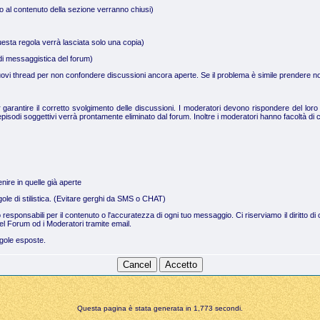
no al contenuto della sezione verranno chiusi)
uesta regola verrà lasciata solo una copia)
a di messaggistica del forum)
 nuovi thread per non confondere discussioni ancora aperte. Se il problema è simile prendere not
arantire il corretto svolgimento delle discussioni. I moderatori devono rispondere del loro 
pisodi soggettivi verrà prontamente eliminato dal forum. Inoltre i moderatori hanno facoltà di c
nire in quelle già aperte
regole di stilistica. (Evitare gerghi da SMS o CHAT)
no responsabili per il contenuto o l'accuratezza di ogni tuo messaggio. Ci riserviamo il dirit
el Forum od i Moderatori tramite email.
egole esposte.
Questa pagina è stata generata in 1,773 secondi.