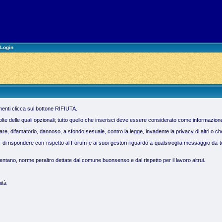
Login
imenti clicca sul bottone RIFIUTA.
molte delle quali opzionali; tutto quello che inserisci deve essere considerato come informazion
 difamatorio, dannoso, a sfondo sesuale, contro la legge, invadente la privacy di altri o che vi
ì di rispondere con rispetto al Forum e ai suoi gestori riguardo a qualsivoglia messaggio da te 
tano, norme peraltro dettate dal comune buonsenso e dal rispetto per il lavoro altrui.
ità