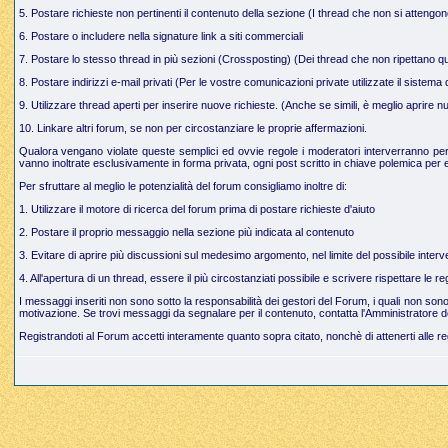
5. Postare richieste non pertinenti il contenuto della sezione (I thread che non si attengo
6. Postare o includere nella signature link a siti commerciali
7. Postare lo stesso thread in più sezioni (Crossposting) (Dei thread che non ripettano q
8. Postare indirizzi e-mail privati (Per le vostre comunicazioni private utilizzate il sistem
9. Utilizzare thread aperti per inserire nuove richieste. (Anche se simili, è meglio aprire
10. Linkare altri forum, se non per circostanziare le proprie affermazioni.
Qualora vengano violate queste semplici ed ovvie regole i moderatori interverranno per g
vanno inoltrate esclusivamente in forma privata, ogni post scritto in chiave polemica per e
Per sfruttare al meglio le potenzialità del forum consigliamo inoltre di:
1. Utilizzare il motore di ricerca del forum prima di postare richieste d'aiuto
2. Postare il proprio messaggio nella sezione più indicata al contenuto
3. Evitare di aprire più discussioni sul medesimo argomento, nel limite del possibile interve
4. All'apertura di un thread, essere il più circostanziati possibile e scrivere rispettare le 
I messaggi inseriti non sono sotto la responsabilità dei gestori del Forum, i quali non so
motivazione. Se trovi messaggi da segnalare per il contenuto, contatta l'Amministratore d
Registrandoti al Forum accetti interamente quanto sopra citato, nonchè di attenerti alle r