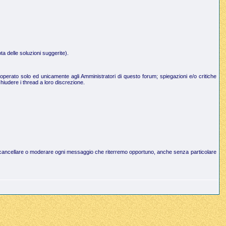
a delle soluzioni suggerite).
operato solo ed unicamente agli Amministratori di questo forum; spiegazioni e/o critiche
hiudere i thread a loro discrezione.
to di cancellare o moderare ogni messaggio che riterremo opportuno, anche senza particolare