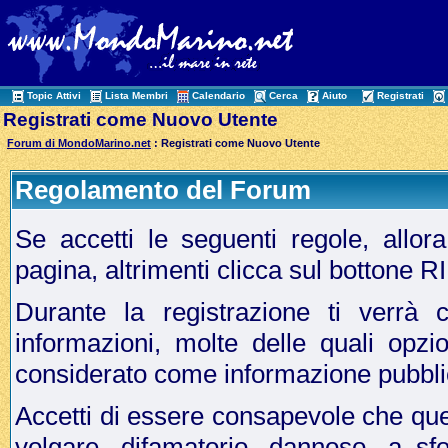
Topic Attivi
Lista Membri
Calendario
Cerca
Aiuto
Registrati
Registrati come Nuovo Utente
Forum di MondoMarino.net
: Registrati come Nuovo Utente
Regolamento del Forum
Se accetti le seguenti regole, allo
pagina, altrimenti clicca sul bottone 
Durante la registrazione ti verrà c
informazioni, molte delle quali opzi
considerato come informazione pubbli
Accetti di essere consapevole che que
volgare, difamatorio, dannoso, a sf