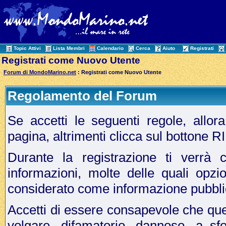
Topic Attivi
Lista Membri
Calendario
Cerca
Aiuto
Registrati
Registrati come Nuovo Utente
Forum di MondoMarino.net
: Registrati come Nuovo Utente
Regolamento del Forum
Se accetti le seguenti regole, allo
pagina, altrimenti clicca sul bottone 
Durante la registrazione ti verrà c
informazioni, molte delle quali opzi
considerato come informazione pubbli
Accetti di essere consapevole che que
volgare, difamatorio, dannoso, a sf