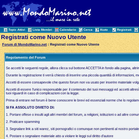
Topic Attivi
Lista Membri
Calendario
Cerca
Aiuto
Registrati
Registrati come Nuovo Utente
Forum di MondoMarino.net
: Registrati come Nuovo Utente
Regolamento del Forum
Se accetti le seguenti regole, allora clicca sul bottone ACCETTA in fondo alla pagina, altr
Durante la registrazione ti verrà chiesto di inserire una piccola quantità di informazioni, 
Accetti di essere consapevole che questo forum non va usato per inserire materiale volgare,
Accetti di essere l'unico responsabile per il contenuto dei tuoi messaggi ed accetti altres
tuoi riguardi in caso di complicazioni con la legge.
Prima di entrare nel forum è bene conoscere le brevi ed essenziali norme che lo regolamen
SI FA ASSOLUTO DIVIETO DI:
1. Portare offese o insulti agli altri membri del forum, a religioni, istituzioni o ad altre comun
2. Praticare spamming
3. Segnalare link a siti warez, siti pornografici o comunque non pertinenti al nostro portale
4. Postare o segnalare materiale atto a violare le leggi sul diritto d'autore