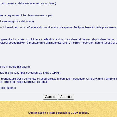
no al contenuto della sezione verranno chiusi)
uesta regola verrà lasciata solo una copia)
a di messaggistica del forum)
 nuovi thread per non confondere discussioni ancora aperte. Se il problema è simile prendere not
arantire il corretto svolgimento delle discussioni. I moderatori devono rispondere del loro 
pisodi soggettivi verrà prontamente eliminato dal forum. Inoltre i moderatori hanno facoltà di c
nire in quelle già aperte
regole di stilistica. (Evitare gerghi da SMS o CHAT)
no responsabili per il contenuto o l'accuratezza di ogni tuo messaggio. Ci riserviamo il dirit
el Forum od i Moderatori tramite email.
egole esposte.
Questa pagina è stata generata in 0,309 secondi.