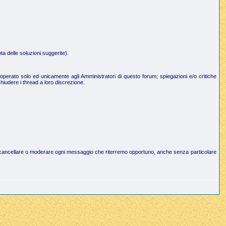
a delle soluzioni suggerite).
operato solo ed unicamente agli Amministratori di questo forum; spiegazioni e/o critiche
hiudere i thread a loro discrezione.
to di cancellare o moderare ogni messaggio che riterremo opportuno, anche senza particolare