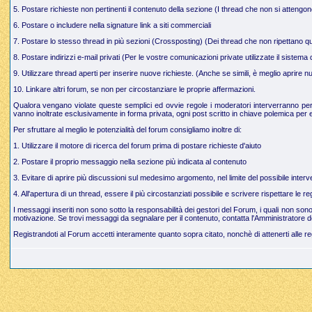
5. Postare richieste non pertinenti il contenuto della sezione (I thread che non si attengo
6. Postare o includere nella signature link a siti commerciali
7. Postare lo stesso thread in più sezioni (Crossposting) (Dei thread che non ripettano q
8. Postare indirizzi e-mail privati (Per le vostre comunicazioni private utilizzate il sistem
9. Utilizzare thread aperti per inserire nuove richieste. (Anche se simili, è meglio aprire
10. Linkare altri forum, se non per circostanziare le proprie affermazioni.
Qualora vengano violate queste semplici ed ovvie regole i moderatori interverranno per g
vanno inoltrate esclusivamente in forma privata, ogni post scritto in chiave polemica per e
Per sfruttare al meglio le potenzialità del forum consigliamo inoltre di:
1. Utilizzare il motore di ricerca del forum prima di postare richieste d'aiuto
2. Postare il proprio messaggio nella sezione più indicata al contenuto
3. Evitare di aprire più discussioni sul medesimo argomento, nel limite del possibile interve
4. All'apertura di un thread, essere il più circostanziati possibile e scrivere rispettare le 
I messaggi inseriti non sono sotto la responsabilità dei gestori del Forum, i quali non so
motivazione. Se trovi messaggi da segnalare per il contenuto, contatta l'Amministratore d
Registrandoti al Forum accetti interamente quanto sopra citato, nonchè di attenerti alle r