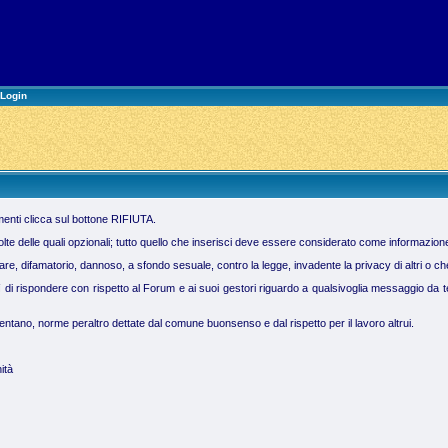
Login
imenti clicca sul bottone RIFIUTA.
molte delle quali opzionali; tutto quello che inserisci deve essere considerato come informazion
 difamatorio, dannoso, a sfondo sesuale, contro la legge, invadente la privacy di altri o che vi
ì di rispondere con rispetto al Forum e ai suoi gestori riguardo a qualsivoglia messaggio da te 
tano, norme peraltro dettate dal comune buonsenso e dal rispetto per il lavoro altrui.
ità