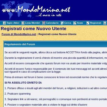
Topic Attivi
Lista Membri
Calendario
Cerca
Aiuto
Registrati
Registrati come Nuovo Utente
Forum di MondoMarino.net
: Registrati come Nuovo Utente
Regolamento del Forum
Se accetti le seguenti regole, allora clicca sul bottone ACCETTA in fondo alla pagina, altr
Durante la registrazione ti verrà chiesto di inserire una piccola quantità di informazioni, 
Accetti di essere consapevole che questo forum non va usato per inserire materiale volgare,
Accetti di essere l'unico responsabile per il contenuto dei tuoi messaggi ed accetti altres
tuoi riguardi in caso di complicazioni con la legge.
Prima di entrare nel forum è bene conoscere le brevi ed essenziali norme che lo regolamen
SI FA ASSOLUTO DIVIETO DI:
1. Portare offese o insulti agli altri membri del forum, a religioni, istituzioni o ad altre comun
2. Praticare spamming
3. Segnalare link a siti warez, siti pornografici o comunque non pertinenti al nostro portale
4. Postare o segnalare materiale atto a violare le leggi sul diritto d'autore