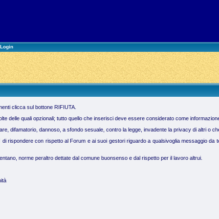
Login
imenti clicca sul bottone RIFIUTA.
molte delle quali opzionali; tutto quello che inserisci deve essere considerato come informazion
 difamatorio, dannoso, a sfondo sesuale, contro la legge, invadente la privacy di altri o che vi
ì di rispondere con rispetto al Forum e ai suoi gestori riguardo a qualsivoglia messaggio da te 
tano, norme peraltro dettate dal comune buonsenso e dal rispetto per il lavoro altrui.
ità