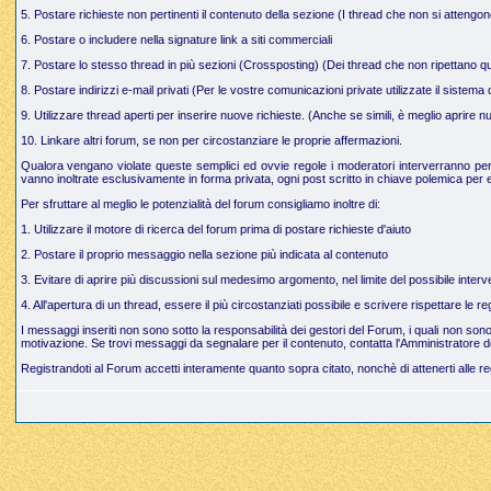
5. Postare richieste non pertinenti il contenuto della sezione (I thread che non si attengo
6. Postare o includere nella signature link a siti commerciali
7. Postare lo stesso thread in più sezioni (Crossposting) (Dei thread che non ripettano q
8. Postare indirizzi e-mail privati (Per le vostre comunicazioni private utilizzate il sistem
9. Utilizzare thread aperti per inserire nuove richieste. (Anche se simili, è meglio aprire
10. Linkare altri forum, se non per circostanziare le proprie affermazioni.
Qualora vengano violate queste semplici ed ovvie regole i moderatori interverranno per g
vanno inoltrate esclusivamente in forma privata, ogni post scritto in chiave polemica per e
Per sfruttare al meglio le potenzialità del forum consigliamo inoltre di:
1. Utilizzare il motore di ricerca del forum prima di postare richieste d'aiuto
2. Postare il proprio messaggio nella sezione più indicata al contenuto
3. Evitare di aprire più discussioni sul medesimo argomento, nel limite del possibile interve
4. All'apertura di un thread, essere il più circostanziati possibile e scrivere rispettare le 
I messaggi inseriti non sono sotto la responsabilità dei gestori del Forum, i quali non so
motivazione. Se trovi messaggi da segnalare per il contenuto, contatta l'Amministratore d
Registrandoti al Forum accetti interamente quanto sopra citato, nonchè di attenerti alle r