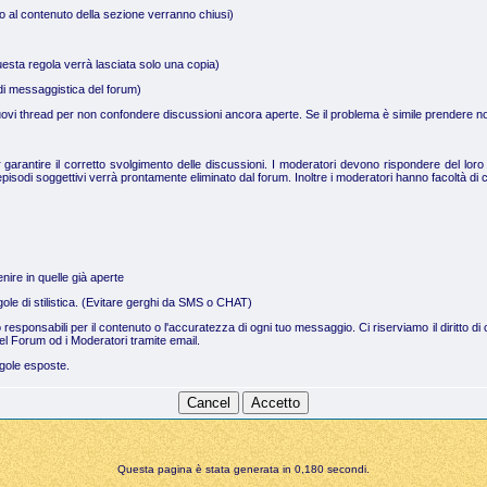
no al contenuto della sezione verranno chiusi)
uesta regola verrà lasciata solo una copia)
a di messaggistica del forum)
 nuovi thread per non confondere discussioni ancora aperte. Se il problema è simile prendere not
arantire il corretto svolgimento delle discussioni. I moderatori devono rispondere del loro 
pisodi soggettivi verrà prontamente eliminato dal forum. Inoltre i moderatori hanno facoltà di c
nire in quelle già aperte
regole di stilistica. (Evitare gerghi da SMS o CHAT)
no responsabili per il contenuto o l'accuratezza di ogni tuo messaggio. Ci riserviamo il dirit
el Forum od i Moderatori tramite email.
egole esposte.
Questa pagina è stata generata in 0,180 secondi.