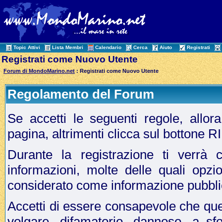
Topic Attivi
Lista Membri
Calendario
Cerca
Aiuto
Registrati
Registrati come Nuovo Utente
Forum di MondoMarino.net
: Registrati come Nuovo Utente
Regolamento del Forum
Se accetti le seguenti regole, allo
pagina, altrimenti clicca sul bottone 
Durante la registrazione ti verrà c
informazioni, molte delle quali opzi
considerato come informazione pubbli
Accetti di essere consapevole che que
volgare, difamatorio, dannoso, a sf