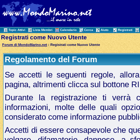
Topic Attivi
Lista Membri
Calendario
Cerca
Aiuto
Registrati
Registrati come Nuovo Utente
Forum di MondoMarino.net
: Registrati come Nuovo Utente
Regolamento del Forum
Se accetti le seguenti regole, allo
pagina, altrimenti clicca sul bottone 
Durante la registrazione ti verrà c
informazioni, molte delle quali opzi
considerato come informazione pubbli
Accetti di essere consapevole che que
volgare, difamatorio, dannoso, a sf