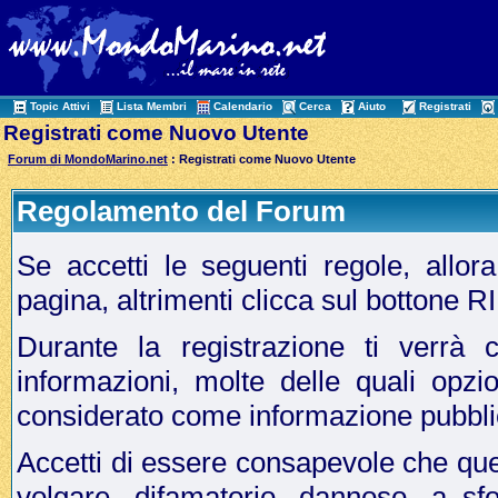
Topic Attivi
Lista Membri
Calendario
Cerca
Aiuto
Registrati
Registrati come Nuovo Utente
Forum di MondoMarino.net
: Registrati come Nuovo Utente
Regolamento del Forum
Se accetti le seguenti regole, allo
pagina, altrimenti clicca sul bottone 
Durante la registrazione ti verrà c
informazioni, molte delle quali opzi
considerato come informazione pubbli
Accetti di essere consapevole che que
volgare, difamatorio, dannoso, a sf