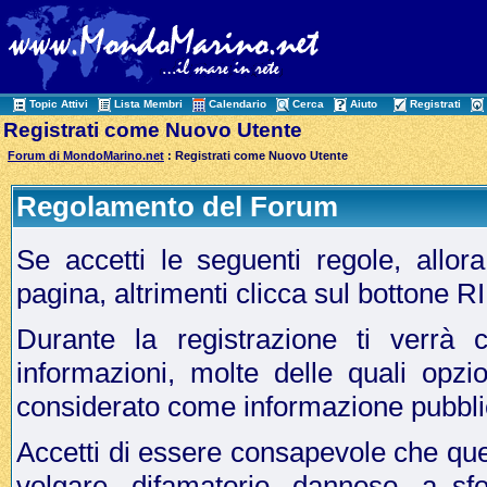
Topic Attivi
Lista Membri
Calendario
Cerca
Aiuto
Registrati
Registrati come Nuovo Utente
Forum di MondoMarino.net
: Registrati come Nuovo Utente
Regolamento del Forum
Se accetti le seguenti regole, allo
pagina, altrimenti clicca sul bottone 
Durante la registrazione ti verrà c
informazioni, molte delle quali opzi
considerato come informazione pubbli
Accetti di essere consapevole che que
volgare, difamatorio, dannoso, a sf