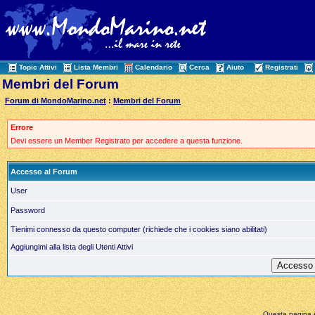
Topic Attivi
Lista Membri
Calendario
Cerca
Aiuto
Registrati
Membri del Forum
Forum di MondoMarino.net
:
Membri del Forum
Errore
Devi essere un Member Registrato per accedere a questa funzione.
Accesso al Forum
User
Password
Tienimi connesso da questo computer (richiede che i cookies siano abilitati)
Aggiungimi alla lista degli Utenti Attivi
Questa pagina è