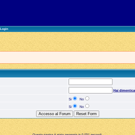
Login
Hai dimentic
Si
No
Si
No
Questa pagina è stata generata in 0,051 secondi.