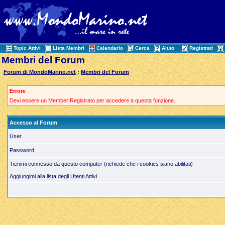
Topic Attivi
Lista Membri
Calendario
Cerca
Aiuto
Registrati
Membri del Forum
Forum di MondoMarino.net
:
Membri del Forum
Errore
Devi essere un Member Registrato per accedere a questa funzione.
Accesso al Forum
User
Password
Tienimi connesso da questo computer (richiede che i cookies siano abilitati)
Aggiungimi alla lista degli Utenti Attivi