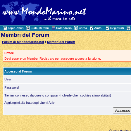
Topic Attivi
Lista Membri
Calendario
Cerca
Aiuto
Registrati
Membri del Forum
Forum di MondoMarino.net
:
Membri del Forum
Errore
Devi essere un Member Registrato per accedere a questa funzione.
Accesso al Forum
User
Password
Tienimi connesso da questo computer (richiede che i cookies siano abilitati)
Aggiungimi alla lista degli Utenti Attivi
Questa pagina è