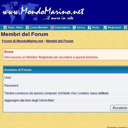
Topic Attivi
Lista Membri
Calendario
Cerca
Aiuto
Registrati
Membri del Forum
Forum di MondoMarino.net
:
Membri del Forum
Errore
Devi essere un Member Registrato per accedere a questa funzione.
Accesso al Forum
User
Password
Tienimi connesso da questo computer (richiede che i cookies siano abilitati)
Aggiungimi alla lista degli Utenti Attivi
Questa pagina è