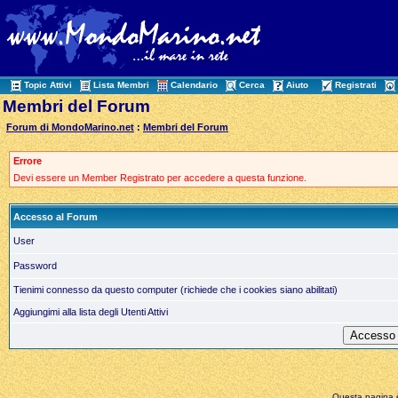
Topic Attivi
Lista Membri
Calendario
Cerca
Aiuto
Registrati
Membri del Forum
Forum di MondoMarino.net
:
Membri del Forum
Errore
Devi essere un Member Registrato per accedere a questa funzione.
Accesso al Forum
User
Password
Tienimi connesso da questo computer (richiede che i cookies siano abilitati)
Aggiungimi alla lista degli Utenti Attivi
Questa pagina è