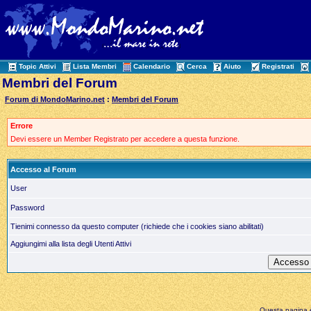
Topic Attivi
Lista Membri
Calendario
Cerca
Aiuto
Registrati
Membri del Forum
Forum di MondoMarino.net
:
Membri del Forum
Errore
Devi essere un Member Registrato per accedere a questa funzione.
Accesso al Forum
User
Password
Tienimi connesso da questo computer (richiede che i cookies siano abilitati)
Aggiungimi alla lista degli Utenti Attivi
Questa pagina è