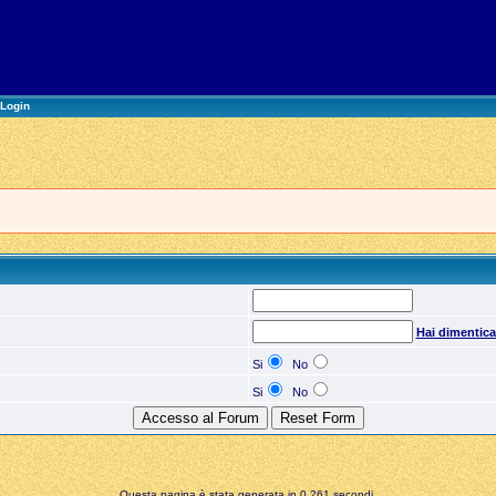
Login
Hai dimentic
Si
No
Si
No
Questa pagina è stata generata in 0,261 secondi.