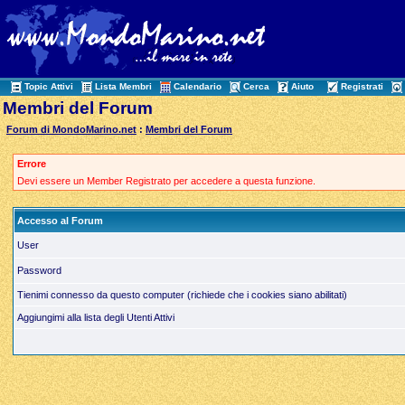
Topic Attivi
Lista Membri
Calendario
Cerca
Aiuto
Registrati
Membri del Forum
Forum di MondoMarino.net
:
Membri del Forum
Errore
Devi essere un Member Registrato per accedere a questa funzione.
Accesso al Forum
User
Password
Tienimi connesso da questo computer (richiede che i cookies siano abilitati)
Aggiungimi alla lista degli Utenti Attivi