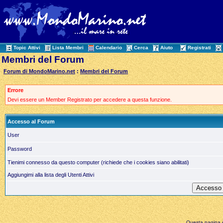
Topic Attivi
Lista Membri
Calendario
Cerca
Aiuto
Registrati
Membri del Forum
Forum di MondoMarino.net
:
Membri del Forum
Errore
Devi essere un Member Registrato per accedere a questa funzione.
Accesso al Forum
User
Password
Tienimi connesso da questo computer (richiede che i cookies siano abilitati)
Aggiungimi alla lista degli Utenti Attivi
Questa pagina è