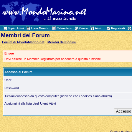
Topic Attivi
Lista Membri
Calendario
Cerca
Aiuto
Registrati
Membri del Forum
Forum di MondoMarino.net
:
Membri del Forum
Errore
Devi essere un Member Registrato per accedere a questa funzione.
Accesso al Forum
User
Password
Tienimi connesso da questo computer (richiede che i cookies siano abilitati)
Aggiungimi alla lista degli Utenti Attivi
Questa pagina è