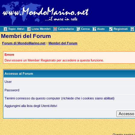
Topic Attivi
Lista Membri
Calendario
Cerca
Aiuto
Registrati
Membri del Forum
Forum di MondoMarino.net
:
Membri del Forum
Errore
Devi essere un Member Registrato per accedere a questa funzione.
Accesso al Forum
User
Password
Tienimi connesso da questo computer (richiede che i cookies siano abilitati)
Aggiungimi alla lista degli Utenti Attivi
Questa pagina è