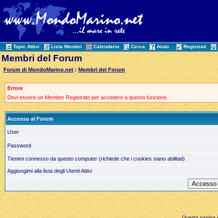
Topic Attivi
Lista Membri
Calendario
Cerca
Aiuto
Registrati
Membri del Forum
Forum di MondoMarino.net
:
Membri del Forum
Errore
Devi essere un Member Registrato per accedere a questa funzione.
Accesso al Forum
User
Password
Tienimi connesso da questo computer (richiede che i cookies siano abilitati)
Aggiungimi alla lista degli Utenti Attivi
Questa pagina è