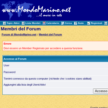
Topic Attivi
Lista Membri
Calendario
Cerca
Aiuto
Registrati
Membri del Forum
Forum di MondoMarino.net
:
Membri del Forum
Errore
Devi essere un Member Registrato per accedere a questa funzione.
Accesso al Forum
User
Password
Tienimi connesso da questo computer (richiede che i cookies siano abilitati)
Aggiungimi alla lista degli Utenti Attivi
Questa pagina è