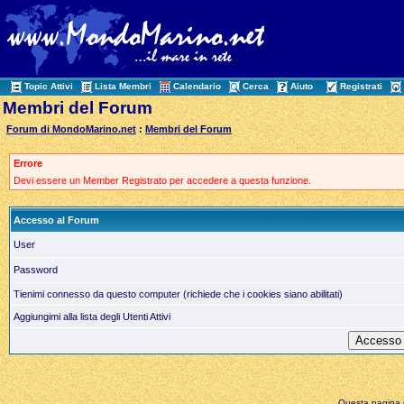
Topic Attivi
Lista Membri
Calendario
Cerca
Aiuto
Registrati
Membri del Forum
Forum di MondoMarino.net
:
Membri del Forum
Errore
Devi essere un Member Registrato per accedere a questa funzione.
Accesso al Forum
User
Password
Tienimi connesso da questo computer (richiede che i cookies siano abilitati)
Aggiungimi alla lista degli Utenti Attivi
Questa pagina è