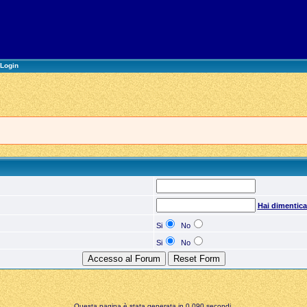
Login
Hai dimentic
Si
No
Si
No
Questa pagina è stata generata in 0,090 secondi.