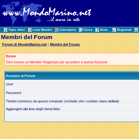
Topic Attivi
Lista Membri
Calendario
Cerca
Aiuto
Registrati
Membri del Forum
Forum di MondoMarino.net
:
Membri del Forum
Errore
Devi essere un Member Registrato per accedere a questa funzione.
Accesso al Forum
User
Password
Tienimi connesso da questo computer (richiede che i cookies siano abilitati)
Aggiungimi alla lista degli Utenti Attivi