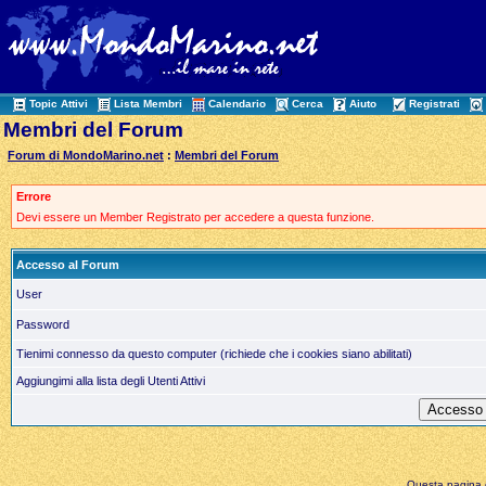
Topic Attivi
Lista Membri
Calendario
Cerca
Aiuto
Registrati
Membri del Forum
Forum di MondoMarino.net
:
Membri del Forum
Errore
Devi essere un Member Registrato per accedere a questa funzione.
Accesso al Forum
User
Password
Tienimi connesso da questo computer (richiede che i cookies siano abilitati)
Aggiungimi alla lista degli Utenti Attivi
Questa pagina è