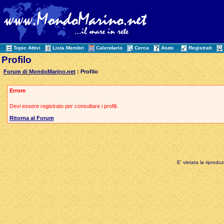
Topic Attivi
Lista Membri
Calendario
Cerca
Aiuto
Registrati
Profilo
Forum di MondoMarino.net
: Profilo
Errore
Devi essere registrato per consultare i profili.
Ritorna al Forum
E' vietata la riprodu