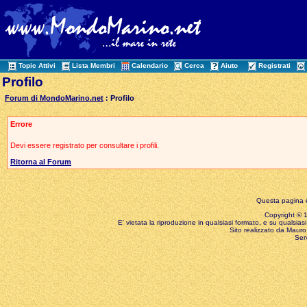
Topic Attivi
Lista Membri
Calendario
Cerca
Aiuto
Registrati
Profilo
Forum di MondoMarino.net
: Profilo
Errore
Devi essere registrato per consultare i profili.
Ritorna al Forum
Questa pagina è
Copyright © 199
E' vietata la riproduzione in qualsiasi formato, e su qualsiasi
Sito realizzato da Mauro 
Ser