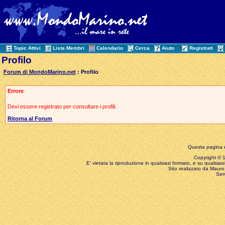
Topic Attivi
Lista Membri
Calendario
Cerca
Aiuto
Registrati
Profilo
Forum di MondoMarino.net
: Profilo
Errore
Devi essere registrato per consultare i profili.
Ritorna al Forum
Questa pagina è
Copyright © 199
E' vietata la riproduzione in qualsiasi formato, e su qualsiasi
Sito realizzato da Mauro 
Ser