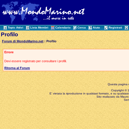
Topic Attivi
Lista Membri
Calendario
Cerca
Aiuto
Registrati
Profilo
Forum di MondoMarino.net
: Profilo
Errore
Devi essere registrato per consultare i profili.
Ritorna al Forum
Questa pagina è
Copyright © 199
E' vietata la riproduzione in qualsiasi formato, e su qualsiasi
Sito realizzato da Mauro 
Ser