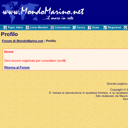
Topic Attivi
Lista Membri
Calendario
Cerca
Aiuto
Registrati
Profilo
Forum di MondoMarino.net
: Profilo
Errore
Devi essere registrato per consultare i profili.
Ritorna al Forum
Questa pagina è
Copyright © 199
E' vietata la riproduzione in qualsiasi formato, e su qualsiasi
Sito realizzato da Mauro 
Ser