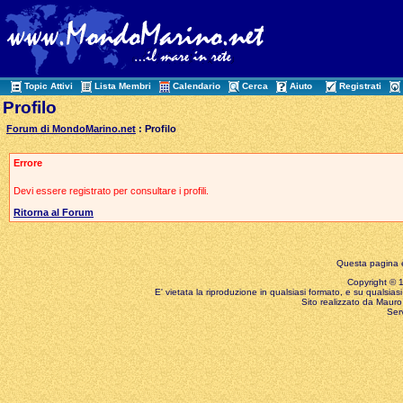
Topic Attivi
Lista Membri
Calendario
Cerca
Aiuto
Registrati
Profilo
Forum di MondoMarino.net
: Profilo
Errore
Devi essere registrato per consultare i profili.
Ritorna al Forum
Questa pagina è
Copyright © 199
E' vietata la riproduzione in qualsiasi formato, e su qualsiasi
Sito realizzato da Mauro 
Ser