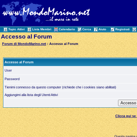
Topic Attivi
Lista Membri
Calendario
Cerca
Aiuto
Registrati
Accesso al Forum
Forum di MondoMarino.net
: Accesso al Forum
Accesso al Forum
User
Password
Tienimi connesso da questo computer (richiede che i cookies siano abilitati)
Aggiungimi alla lista degli Utenti Attivi
Clicca qui s
Questa pagina è