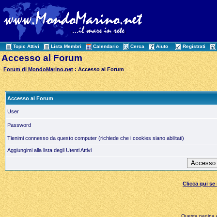
Topic Attivi
Lista Membri
Calendario
Cerca
Aiuto
Registrati
Accesso al Forum
Forum di MondoMarino.net
: Accesso al Forum
Accesso al Forum
User
Password
Tienimi connesso da questo computer (richiede che i cookies siano abilitati)
Aggiungimi alla lista degli Utenti Attivi
Clicca qui s
Questa pagina è