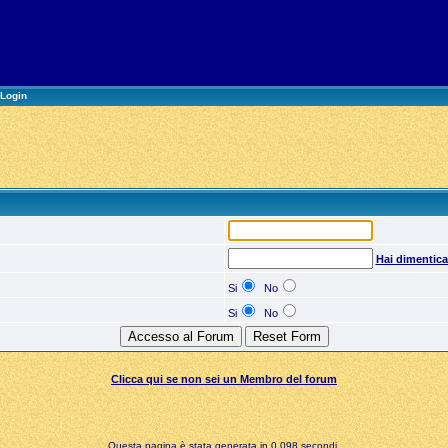
Login
Hai dimentic
Si
No
Si
No
Clicca qui se non sei un Membro del forum
Questa pagina è stata generata in 0,098 secondi.