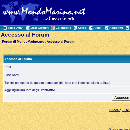
Topic Attivi
Lista Membri
Calendario
Cerca
Aiuto
Registrati
Accesso al Forum
Forum di MondoMarino.net
: Accesso al Forum
Accesso al Forum
User
Password
Tienimi connesso da questo computer (richiede che i cookies siano abilitati)
Aggiungimi alla lista degli Utenti Attivi
Clicca qui s
Questa pagina è