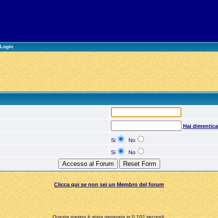
Login
Hai dimentic
Si
No
Si
No
Clicca qui se non sei un Membro del forum
Questa pagina è stata generata in 0,102 secondi.