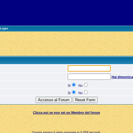
Login
Hai dimentic
Si
No
Si
No
Clicca qui se non sei un Membro del forum
Questa pagina è stata generata in 0,059 secondi.