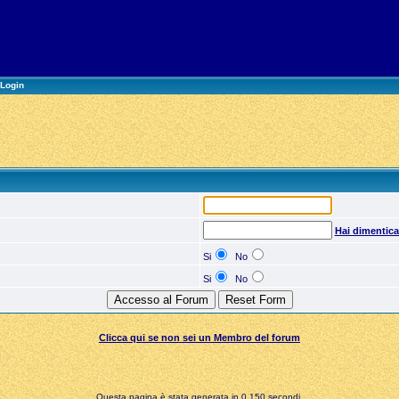
Login
Hai dimentic
Si
No
Si
No
Clicca qui se non sei un Membro del forum
Questa pagina è stata generata in 0,150 secondi.