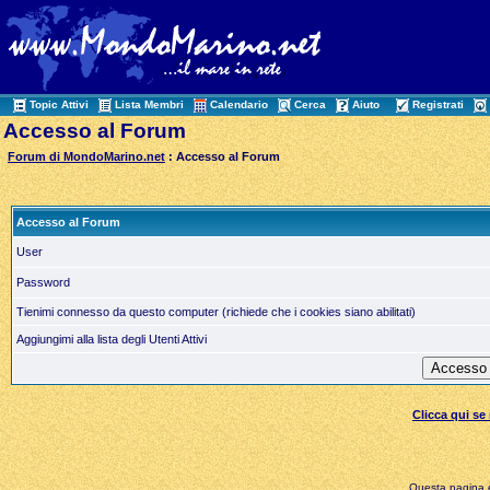
Topic Attivi
Lista Membri
Calendario
Cerca
Aiuto
Registrati
Accesso al Forum
Forum di MondoMarino.net
: Accesso al Forum
Accesso al Forum
User
Password
Tienimi connesso da questo computer (richiede che i cookies siano abilitati)
Aggiungimi alla lista degli Utenti Attivi
Clicca qui s
Questa pagina è