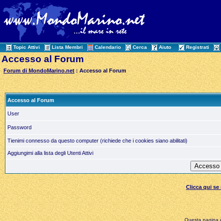
Topic Attivi
Lista Membri
Calendario
Cerca
Aiuto
Registrati
Accesso al Forum
Forum di MondoMarino.net
: Accesso al Forum
Accesso al Forum
User
Password
Tienimi connesso da questo computer (richiede che i cookies siano abilitati)
Aggiungimi alla lista degli Utenti Attivi
Clicca qui s
Questa pagina è