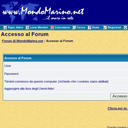
Topic Attivi
Lista Membri
Calendario
Cerca
Aiuto
Registrati
Accesso al Forum
Forum di MondoMarino.net
: Accesso al Forum
Accesso al Forum
User
Password
Tienimi connesso da questo computer (richiede che i cookies siano abilitati)
Aggiungimi alla lista degli Utenti Attivi
Clicca qui s
Questa pagina è