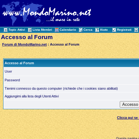
Topic Attivi
Lista Membri
Calendario
Cerca
Aiuto
Registrati
Accesso al Forum
Forum di MondoMarino.net
: Accesso al Forum
Accesso al Forum
User
Password
Tienimi connesso da questo computer (richiede che i cookies siano abilitati)
Aggiungimi alla lista degli Utenti Attivi
Clicca qui s
Questa pagina è