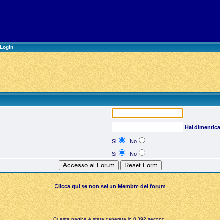
Login
Hai dimentic
Si
No
Si
No
Clicca qui se non sei un Membro del forum
Questa pagina è stata generata in 0,092 secondi.