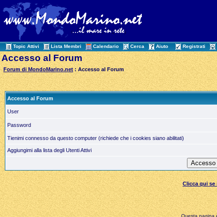
Topic Attivi
Lista Membri
Calendario
Cerca
Aiuto
Registrati
Accesso al Forum
Forum di MondoMarino.net
: Accesso al Forum
Accesso al Forum
User
Password
Tienimi connesso da questo computer (richiede che i cookies siano abilitati)
Aggiungimi alla lista degli Utenti Attivi
Clicca qui s
Questa pagina è