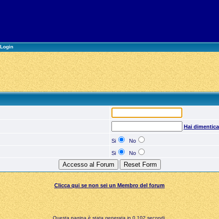
Login
Hai dimentic
Si
No
Si
No
Clicca qui se non sei un Membro del forum
Questa pagina è stata generata in 0,102 secondi.