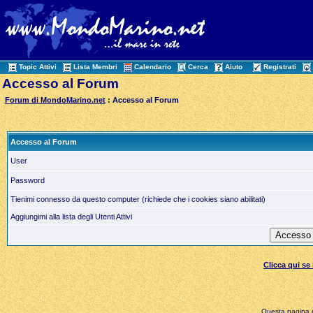
Topic Attivi
Lista Membri
Calendario
Cerca
Aiuto
Registrati
Accesso al Forum
Forum di MondoMarino.net
: Accesso al Forum
Accesso al Forum
User
Password
Tienimi connesso da questo computer (richiede che i cookies siano abilitati)
Aggiungimi alla lista degli Utenti Attivi
Clicca qui s
Questa pagina è