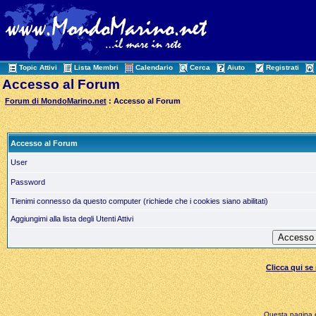
Topic Attivi
Lista Membri
Calendario
Cerca
Aiuto
Registrati
Accesso al Forum
Forum di MondoMarino.net
: Accesso al Forum
Accesso al Forum
User
Password
Tienimi connesso da questo computer (richiede che i cookies siano abilitati)
Aggiungimi alla lista degli Utenti Attivi
Clicca qui s
Questa pagina è