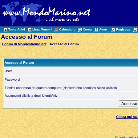
Topic Attivi
Lista Membri
Calendario
Cerca
Aiuto
Registrati
Accesso al Forum
Forum di MondoMarino.net
: Accesso al Forum
Accesso al Forum
User
Password
Tienimi connesso da questo computer (richiede che i cookies siano abilitati)
Aggiungimi alla lista degli Utenti Attivi
Clicca qui s
Questa pagina è