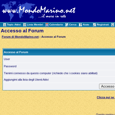
Topic Attivi
Lista Membri
Calendario
Cerca
Aiuto
Registrati
Accesso al Forum
Forum di MondoMarino.net
: Accesso al Forum
Accesso al Forum
User
Password
Tienimi connesso da questo computer (richiede che i cookies siano abilitati)
Aggiungimi alla lista degli Utenti Attivi
Clicca qui s
Questa pagina è