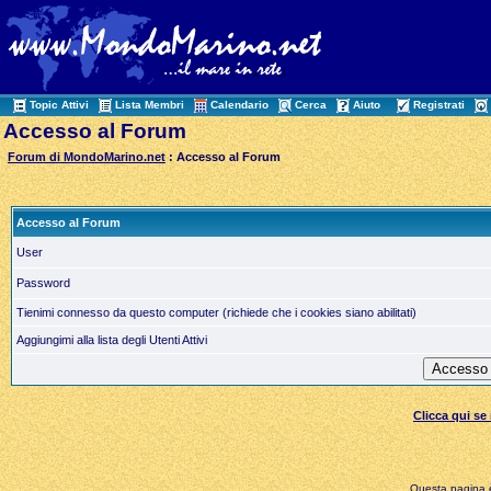
Topic Attivi
Lista Membri
Calendario
Cerca
Aiuto
Registrati
Accesso al Forum
Forum di MondoMarino.net
: Accesso al Forum
Accesso al Forum
User
Password
Tienimi connesso da questo computer (richiede che i cookies siano abilitati)
Aggiungimi alla lista degli Utenti Attivi
Clicca qui s
Questa pagina è