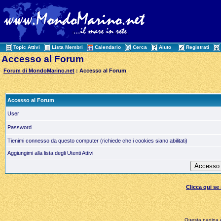
Topic Attivi
Lista Membri
Calendario
Cerca
Aiuto
Registrati
Accesso al Forum
Forum di MondoMarino.net
: Accesso al Forum
Accesso al Forum
User
Password
Tienimi connesso da questo computer (richiede che i cookies siano abilitati)
Aggiungimi alla lista degli Utenti Attivi
Clicca qui s
Questa pagina è